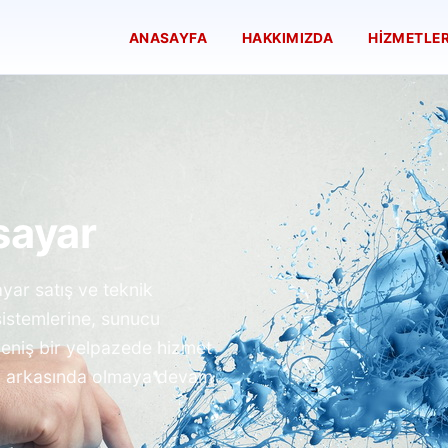
ANASAYFA
HAKKIMIZDA
HIZMETLER
sayar
ayar satış ve teknik
sistemlerine, sunucu
eniş bir yelpazede hizmet
ir; arkasında olmaya devam