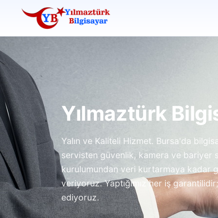
Yılmaztürk Bilgi
Yalın ve Kaliteli Hizmet. Bursa'da bilgis
servisten güvenlik, kamera ve bariyer 
kurulumundan veri kurtarmaya kadar g
veriyoruz. Yaptığımız her iş garantilid
ediyoruz.