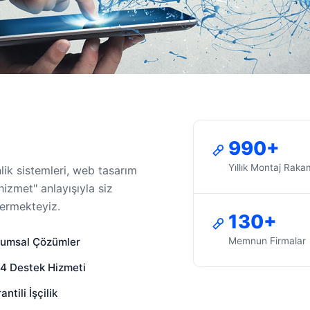
990+
Yıllık Montaj Raka
lik sistemleri, web tasarım
izmet" anlayışıyla siz
vermekteyiz.
130+
rumsal Çözümler
Memnun Firmalar
4 Destek Hizmeti
antili İşçilik