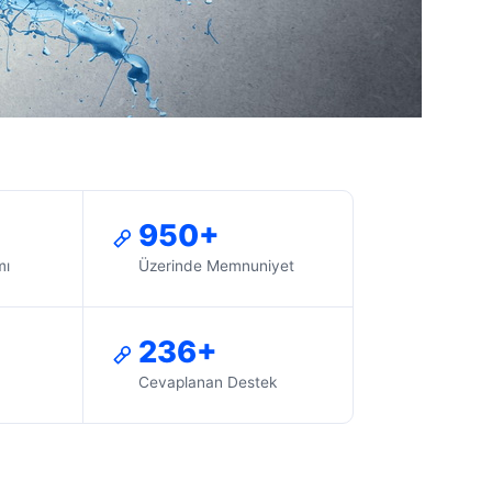
950+
mı
Üzerinde Memnuniyet
236+
Cevaplanan Destek